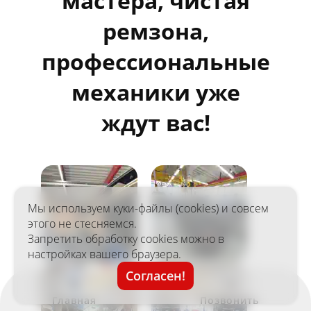
мастера, чистая
ремзона,
профессиональные
механики уже
ждут вас!
Мы используем куки-файлы (cookies) и совсем
этого не стесняемся.
Запретить обработку cookies можно в
настройках вашего браузера.
Согласен!
Главная
Позвонить